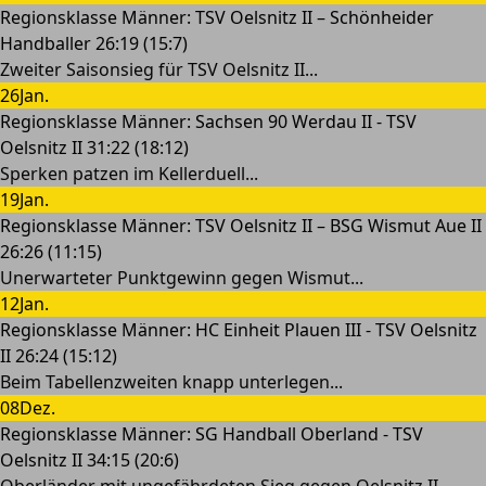
Regionsklasse Männer: TSV Oelsnitz II – Schönheider
Handballer 26:19 (15:7)
Zweiter Saisonsieg für TSV Oelsnitz II...
26
Jan.
Regionsklasse Männer: Sachsen 90 Werdau II - TSV
Oelsnitz II 31:22 (18:12)
Sperken patzen im Kellerduell...
19
Jan.
Regionsklasse Männer: TSV Oelsnitz II – BSG Wismut Aue II
26:26 (11:15)
Unerwarteter Punktgewinn gegen Wismut...
12
Jan.
Regionsklasse Männer: HC Einheit Plauen III - TSV Oelsnitz
II 26:24 (15:12)
Beim Tabellenzweiten knapp unterlegen...
08
Dez.
Regionsklasse Männer: SG Handball Oberland - TSV
Oelsnitz II 34:15 (20:6)
Oberländer mit ungefährdeten Sieg gegen Oelsnitz II...