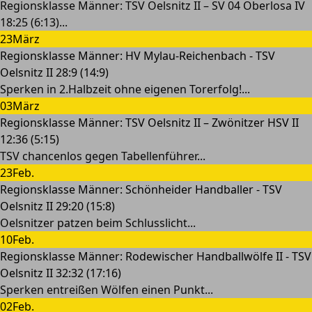
Regionsklasse Männer: TSV Oelsnitz II – SV 04 Oberlosa IV
18:25 (6:13)...
23
März
Regionsklasse Männer: HV Mylau-Reichenbach - TSV
Oelsnitz II 28:9 (14:9)
Sperken in 2.Halbzeit ohne eigenen Torerfolg!...
03
März
Regionsklasse Männer: TSV Oelsnitz II – Zwönitzer HSV II
12:36 (5:15)
TSV chancenlos gegen Tabellenführer...
23
Feb.
Regionsklasse Männer: Schönheider Handballer - TSV
Oelsnitz II 29:20 (15:8)
Oelsnitzer patzen beim Schlusslicht...
10
Feb.
Regionsklasse Männer: Rodewischer Handballwölfe II - TSV
Oelsnitz II 32:32 (17:16)
Sperken entreißen Wölfen einen Punkt...
02
Feb.