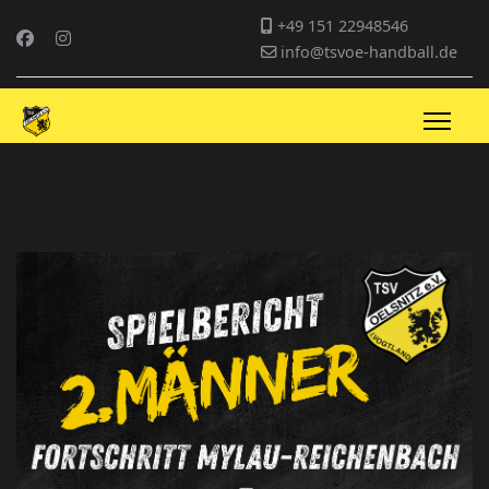
+49 151 22948546
info@tsvoe-handball.de