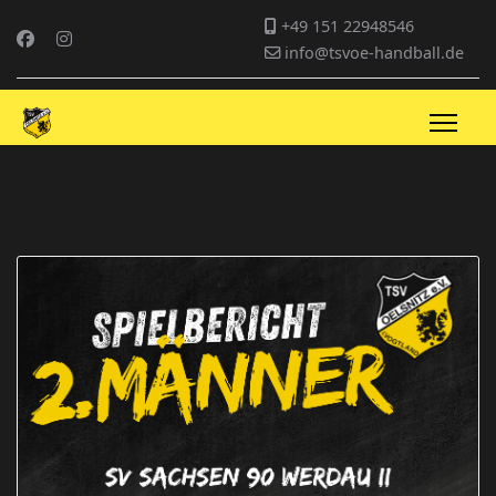
+49 151 22948546
info@tsvoe-handball.de